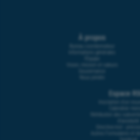
À propos
Bureau coordonnateur
Informations générales
l’Équipe
Vision, mission et valeurs
Gouvernance
Nous joindre
Espace R
Inscription d’un nou
Calendrier men
Rétribution des subventi
d’assiduité
Directive-inst.- préci
Autres Formulaires et 
Syndicat