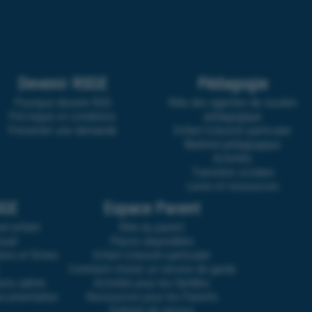
Devenir RSGE
Pédagogie
Pourquoi devenir RSG
Rôle des agentes de soutien
Pré-requis et conditions
pédagogique
Présenter une demande
Enfant à besoin particulier
Matériel pédagogique
Activités
Transition scolaire
Livres et ressources
SGE
Espace Parent
vel enfant
Rôle du parent
suel
Places disponibles
ons et fiches
Enfant à besoin particulier
Comment choisir un service de garde
sions admin
Activités pour les familles
documentation
Ressources pour les Parents
Entente de service